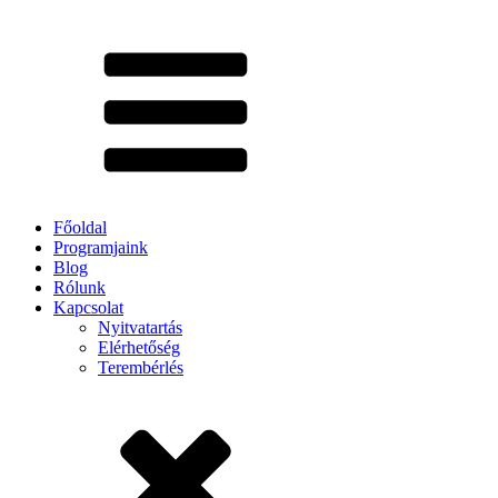
Főoldal
Programjaink
Blog
Rólunk
Kapcsolat
Nyitvatartás
Elérhetőség
Terembérlés