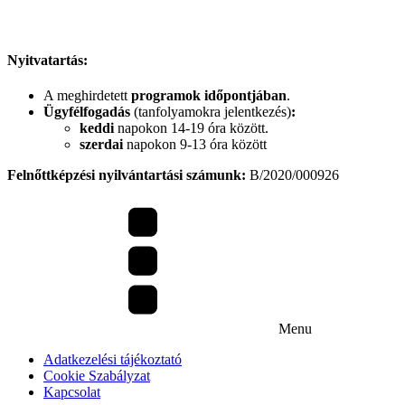
Nyitvatartás:
A meghirdetett
programok időpontjában
.
Ügyfélfogadás
(tanfolyamokra jelentkezés)
:
keddi
napokon 14-19 óra között.
szerdai
napokon 9-13 óra között
Felnőttképzési nyilvántartási számunk:
B/2020/000926
Menu
Adatkezelési tájékoztató
Cookie Szabályzat
Kapcsolat