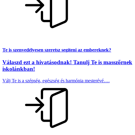
Te is szenvedélyesen szeretsz segíteni az embereknek?
Válaszd ezt a hivatásodnak! Tanulj Te is
masszőrnek
iskolánkban!
Válj Te is a szépség, egészség és harmónia mesterévé….