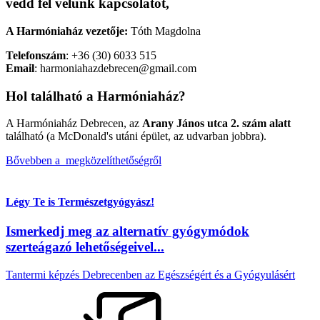
vedd fel velünk kapcsolatot,
A Harmóniaház vezetője:
Tóth Magdolna
Telefonszám
: +36 (30) 6033 515
Email
: harmoniahazdebrecen@gmail.com
Hol található a Harmóniaház?
A Harmóniaház Debrecen, az
Arany János utca 2. szám alatt
található (a McDonald's utáni épület, az udvarban jobbra).
Bővebben a megközelíthetőségről
Légy Te is Természetgyógyász!
Ismerkedj meg az alternatív gyógymódok
szerteágazó lehetőségeivel...
Tantermi képzés Debrecenben az Egészségért és a Gyógyulásért