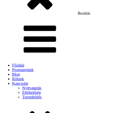
Bezárás
Főoldal
Programjaink
Blog
Rólunk
Kapcsolat
Nyitvatartás
Elérhetőség
Terembérlés